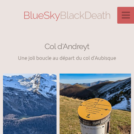
BlueSky
BlackDeath
Col d'Andreyt
Une joli boucle au départ du col d'Aubisque