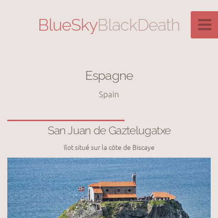
BlueSky
BlackDeath
Espagne
Spain
San Juan de Gaztelugatxe
îlot situé sur la côte de Biscaye