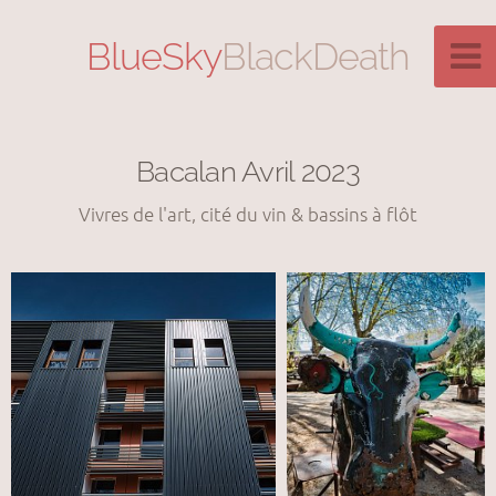
BlueSky
BlackDeath
Bacalan Avril 2023
Vivres de l'art, cité du vin & bassins à flôt